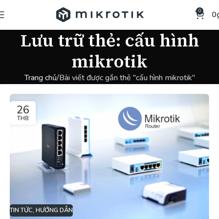
0
0
Lưu trữ thẻ: cấu hình
mikrotik
Trang chủ
Bài viết được gắn thẻ "cấu hình mikrotik"
26
TH8
TIN TỨC
,
HƯỚNG DẪN