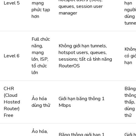
Level 5
mạng
hạn
queues, session user
phức tạp
người
manager
hơn
dùng
tunne
Full chức
năng,
Không giới hạn tunnels,
Khôn
mạng
hotspot users, queues,
Level 6
có giớ
lớn, ISP,
sessions; tất cả tính năng
hạn
tổ chức
RouterOS
lớn
CHR
Băng
(Cloud
thôn
Ảo hóa
Giới hạn băng thông 1
Hosted
thấp,
dùng thử
Mbps
Router)
dùng
Free
thử
Ảo hóa,
Băng thông giới hạn 1
Giới 