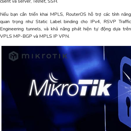
client và server, Telnet, SSH.
Nếu bạn cần triển khai MPLS, RouterOS hỗ trợ các tính năng
quan trọng như Static Label binding cho IPv4, RSVP Traffic
Engineering tunnels, và khả năng phát hiện tự động dựa trên
VPLS MP-BGP và MPLS IP VPN.