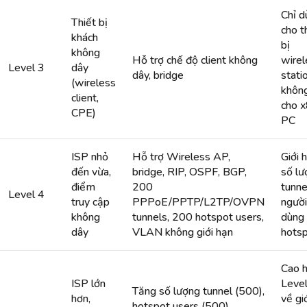
Chỉ d
Thiết bị
cho t
khách
bị
không
Hỗ trợ chế độ client không
wirel
Level 3
dây
dây, bridge
stati
(wireless
khôn
client,
cho 
CPE)
PC
ISP nhỏ
Hỗ trợ Wireless AP,
Giới 
đến vừa,
bridge, RIP, OSPF, BGP,
số lư
điểm
200
tunne
Level 4
truy cập
PPPoE/PPTP/L2TP/OVPN
người
không
tunnels, 200 hotspot users,
dùng
dây
VLAN không giới hạn
hots
Cao 
ISP lớn
Level
Tăng số lượng tunnel (500),
hơn,
về gi
hotspot users (500),