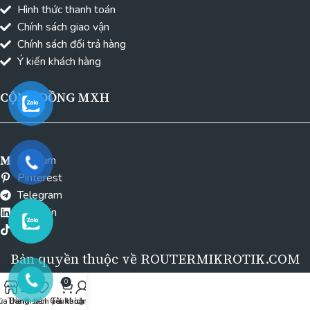
Hình thức thanh toán
Chính sách giao vận
Chính sách đổi trả hàng
Ý kiến khách hàng
CỘNG ĐỒNG MXH
Medium
Pinterest
Telegram
Linkedin
Tiktok
Bản quyền thuộc về ROUTERMIKROTIK.COM
0
ửa hàng
Thanh bên
Danh sách yêu thích
Giỏ hàng
Tài khoản của tôi