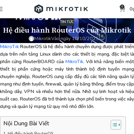
0
0
TIN TỨC
Hệ điều hành RouterOS của Mikrotik
0
Mikrotik
Vào ngày 10/10/2025
MikroTik
RouterOS
là hệ điều hành chuyên dụng được phát triể
dựa trên nền tảng Linux dành cho các thiết bị mạng, đặc biệt là
phần cứng RouterBOARD của
MikroTik
. Với khả năng biến mộ
thiết bị phần cứng hoặc máy tính thành bộ định tuyến mạng
chuyên nghiệp, RouterOS cung cấp đầy đủ các tính năng quản lý
mạng như định tuyến, firewall, quản lý băng thông, điểm truy cập
không dây, VPN và nhiều hơn thế nữa. Nhờ sự linh hoạt và hiệu
suất cao, RouterOS đã trở thành lựa chọn phổ biến trong việc xây
dựng và quản lý mạng từ quy mô nhỏ đến lớn.
Nội Dung Bài Viết
Hệ điều hành RouterOS