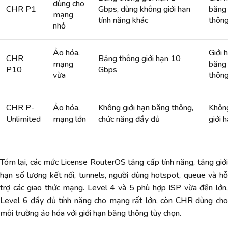
dùng cho
CHR P1
Gbps, dùng không giới hạn
băng
mạng
tính năng khác
thôn
nhỏ
Ảo hóa,
Giới 
CHR
Băng thông giới hạn 10
mạng
băng
P10
Gbps
vừa
thôn
CHR P-
Ảo hóa,
Không giới hạn băng thông,
Khôn
Unlimited
mạng lớn
chức năng đầy đủ
giới 
Tóm lại, các mức License RouterOS tăng cấp tính năng, tăng giới
hạn số lượng kết nối, tunnels, người dùng hotspot, queue và hỗ
trợ các giao thức mạng. Level 4 và 5 phù hợp ISP vừa đến lớn,
Level 6 đầy đủ tính năng cho mạng rất lớn, còn CHR dùng cho
môi trường ảo hóa với giới hạn băng thông tùy chọn.