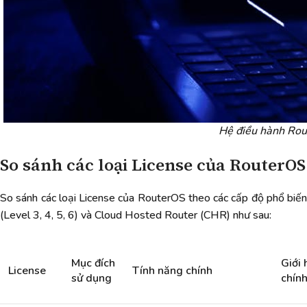
Hệ điều hành Ro
So sánh các loại License của RouterOS
So sánh các loại License của RouterOS theo các cấp độ phổ biến
(Level 3, 4, 5, 6) và Cloud Hosted Router (CHR) như sau:
Mục đích
Giới 
License
Tính năng chính
sử dụng
chín