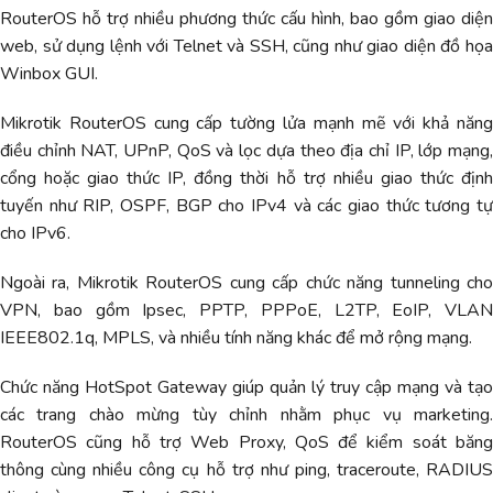
RouterOS hỗ trợ nhiều phương thức cấu hình, bao gồm giao diện
web, sử dụng lệnh với Telnet và SSH, cũng như giao diện đồ họa
Winbox GUI.
Mikrotik RouterOS cung cấp tường lửa mạnh mẽ với khả năng
điều chỉnh NAT, UPnP, QoS và lọc dựa theo địa chỉ IP, lớp mạng,
cổng hoặc giao thức IP, đồng thời hỗ trợ nhiều giao thức định
tuyến như RIP, OSPF, BGP cho IPv4 và các giao thức tương tự
cho IPv6.
Ngoài ra, Mikrotik RouterOS cung cấp chức năng tunneling cho
VPN, bao gồm Ipsec, PPTP, PPPoE, L2TP, EoIP, VLAN
IEEE802.1q, MPLS, và nhiều tính năng khác để mở rộng mạng.
Chức năng HotSpot Gateway giúp quản lý truy cập mạng và tạo
các trang chào mừng tùy chỉnh nhằm phục vụ marketing.
RouterOS cũng hỗ trợ Web Proxy, QoS để kiểm soát băng
thông cùng nhiều công cụ hỗ trợ như ping, traceroute, RADIUS