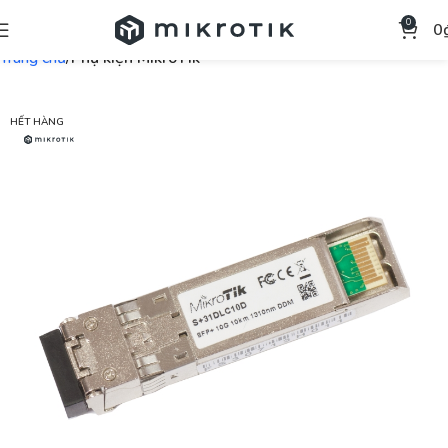
0
0
Trang chủ
Phụ kiện MikroTik
HẾT HÀNG