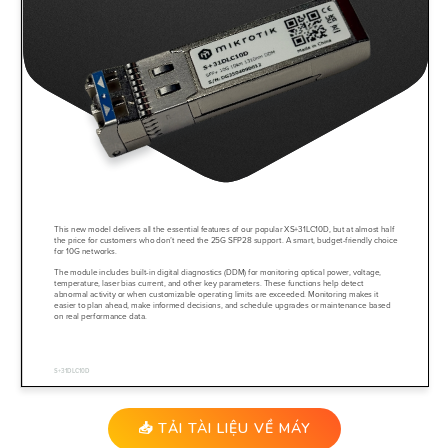
📥 TẢI TÀI LIỆU VỀ MÁY