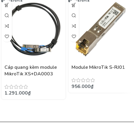
Cáp quang kèm module
Module MikroTik S-RJ01
MikroTik XS+DA0003
956.000
₫
1.291.000
₫