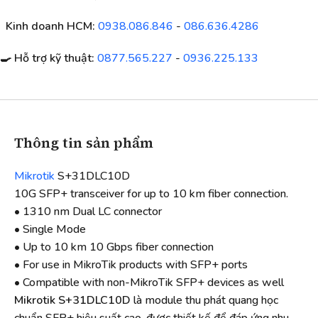
Kinh doanh HCM:
0938.086.846
-
086.636.4286
🍳 Hỗ trợ kỹ thuật:
0877.565.227
-
0936.225.133
Thông tin sản phẩm
Mikrotik
S+31DLC10D
10G SFP+ transceiver for up to 10 km fiber connection.
• 1310 nm Dual LC connector
• Single Mode
• Up to 10 km 10 Gbps fiber connection
• For use in MikroTik products with SFP+ ports
• Compatible with non-MikroTik SFP+ devices as well
Mikrotik S+31DLC10D
là module thu phát quang học