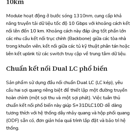
10km
Module hoạt động ở bước sóng 1310nm, cung cấp khả
năng truyền tải dữ liệu tốc độ
10 Gbps
với khoảng cách kết
nối lên đến
10 km
. Khoảng cách này đáp ứng tốt phần lớn
các nhu cầu kết nối trục chính (Backbone) giữa các tòa nhà
trong khuôn viên, kết nối giữa các tủ kỹ thuật phân tán hoặc
liên kết uplink từ các switch truy cập về trung tâm dữ liệu.
Chuẩn kết nối Dual LC phổ biến
Sản phẩm sử dụng đầu nối chuẩn
Dual LC
(LC kép), yêu
cầu hai sợi quang riêng biệt để thiết lập một đường truyền
hoàn chỉnh (một sợi thu và một sợi phát). Việc tuân thủ
chuẩn kết nối phổ biến này giúp
S+31DLC10D
dễ dàng
tương thích với hệ thống dây nhảy quang và hộp phối quang
(ODF) sẵn có, đơn giản hóa quá trình lắp đặt và bảo trì hệ
thống.