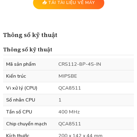
📥 TẢI TÀI LIỆU VỀ MÁY
Thông số kỹ thuật
Thông số kỹ thuật
Mã sản phẩm
CRS112-8P-4S-IN
Kiến trúc
MIPSBE
Vi xử lý (CPU)
QCA8511
Số nhân CPU
1
Tần số CPU
400 MHz
Chip chuyển mạch
QCA8511
Kích thước
200 x 142 x 44 mm