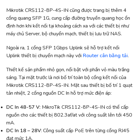
Mikrotik CRS112-8P-4S-IN cũng được trang bị thêm 4
cổng quang SFP 1G, cung cấp đường truyền quang học ổn
định hơn khi kết nối tại khoảng cách xa với các thiết bị như
máy chủ Server, bộ chuyển mạch, thiết bị lưu trữ NAS.
Ngoài ra, 1 cổng SFP 1Gbps Uplink sẽ hỗ trợ kết nối
Uplink thiết bị chuyển mạch này với
Router cân bằng tải
.
Thiết kế sản phẩm nhỏ gọn, nổi bật với phần vỏ màu trắng
sáng. Tại mặt trước là nơi bố trí toàn bộ cổng kết nối của
Mikrotik CRS112-8P-4S-IN. Mặt sau thiết bị bố trí 1 quạt
tản nhiệt, 2 cổng nguồn DC In hỗ trợ mức điện áp:
DC In 48-57 V:
MikroTik CRS112-8P-4S-IN có thể cấp
nguồn cho các thiết bị 802.3af/at với công suất lên tới 450
mA.
DC In 18 – 28V
: Công suất cấp PoE trên từng cổng RJ45
đạt mức 1A.