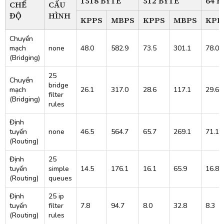
1518 BYTE
512 BYTE
64 B
CHẾ
CẤU
ĐỘ
HÌNH
KPPS
MBPS
KPPS
MBPS
KPP
Chuyển
mạch
none
48.0
582.9
73.5
301.1
78.0
(Bridging)
25
Chuyển
bridge
mạch
26.1
317.0
28.6
117.1
29.6
filter
(Bridging)
rules
Định
tuyến
none
46.5
564.7
65.7
269.1
71.1
(Routing)
Định
25
tuyến
simple
14.5
176.1
16.1
65.9
16.8
(Routing)
queues
Định
25 ip
tuyến
filter
7.8
94.7
8.0
32.8
8.3
(Routing)
rules