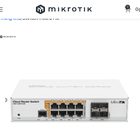
0
0
Trang chủ
Switch MikroTik