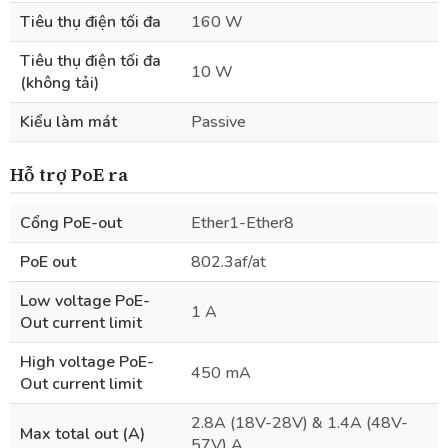
Tiêu thụ điện tối đa
160 W
Tiêu thụ điện tối đa
10 W
(không tải)
Kiểu làm mát
Passive
Hỗ trợ PoE ra
Cổng PoE-out
Ether1-Ether8
PoE out
802.3af/at
Low voltage PoE-
1 A
Out current limit
High voltage PoE-
450 mA
Out current limit
2.8A (18V-28V) & 1.4A (48V-
Max total out (A)
57V) A