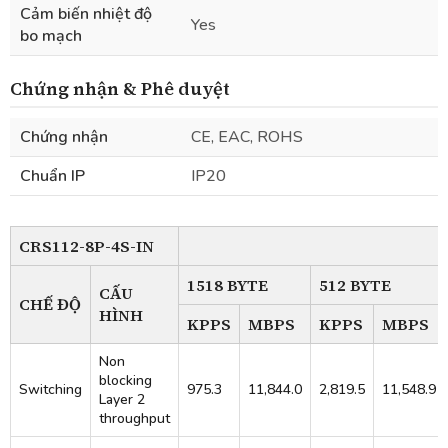
Cảm biến nhiệt độ
Yes
bo mạch
Chứng nhận & Phê duyệt
Chứng nhận
CE, EAC, ROHS
Chuẩn IP
IP20
CRS112-8P-4S-IN
1518 BYTE
512 BYTE
CẤU
CHẾ ĐỘ
HÌNH
KPPS
MBPS
KPPS
MBPS
Non
blocking
Switching
975.3
11,844.0
2,819.5
11,548.9
Layer 2
throughput