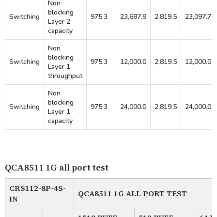
Non
blocking
Switching
975.3
23,687.9
2,819.5
23,097.7
Layer 2
capacity
Non
blocking
Switching
975.3
12,000.0
2,819.5
12,000.0
Layer 1
throughput
Non
blocking
Switching
975.3
24,000.0
2,819.5
24,000.0
Layer 1
capacity
QCA8511 1G all port test
CRS112-8P-4S-
QCA8511 1G ALL PORT TEST
IN