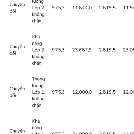
lượng
Chuyển
Lớp 2
975,3
11.844,0
2.819,5
11.5
đổi
không
chặn
Khả
năng
Chuyển
Lớp 2
975,3
23.687,9
2.819,5
23.0
đổi
không
chặn
Thông
lượng
Chuyển
Lớp 1
975,3
12.000.0
2.819,5
12.0
đổi
không
chặn
Khả
năng
Chuyển