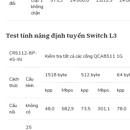
Lớp 1
975,3
24.000,0
2.819,5
24.0
đổi
không
chặn
Test tính năng định tuyến Switch L3
CRS112-8P-
Kiểm tra tất cả các cổng QCA8511 1G
4S-IN
1518 byte
512 byte
64 by
Cách
Cấu
thức
hình
kpp
Mbps
kpp
Mbps
kpp
Cầu
không
48.0
582,9
73,5
301,1
78.0
nối
có
25