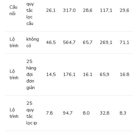
quy
Cầu
tắc
26,1
317.0
28,6
117,1
29,6
nối
lọc
cầu
Lộ
không
46,5
564,7
65,7
269,1
71,1
trình
có
25
hàng
Lộ
đợi
14,5
176,1
16.1
65,9
16.8
trình
đơn
giản
25
Lộ
quy
7.8
94,7
8.0
32,8
8.3
trình
tắc
lọc ip