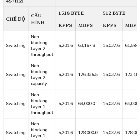
4S+RM
1518 BYTE
512 BYTE
CẤU
CHẾ ĐỘ
HÌNH
KPPS
MBPS
KPPS
MBPS
Non
blocking
Switching
5,201.6
63,167.8
15,037.6
61,594.
Layer 2
throughput
Non
blocking
Switching
5,201.6
126,335.5
15,037.6
123,18
Layer 2
capacity
Non
blocking
Switching
5,201.6
64,000.0
15,037.6
64,000.
Layer 1
throughput
Non
blocking
Switching
5,201.6
128,000.0
15,037.6
128,00
Layer 1