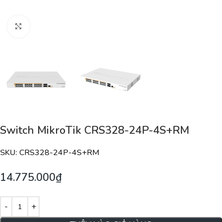
Nhấp để phóng to
Switch MikroTik CRS328-24P-4S+RM
SKU:
CRS328-24P-4S+RM
14.775.000
₫