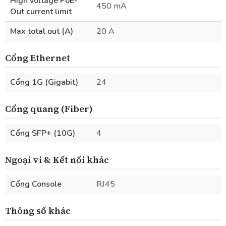
High voltage PoE-
450 mA
Out current limit
Max total out (A)
20 A
Cổng Ethernet
Cổng 1G (Gigabit)
24
Cổng quang (Fiber)
Cổng SFP+ (10G)
4
Ngoại vi & Kết nối khác
Cổng Console
RJ45
Thông số khác