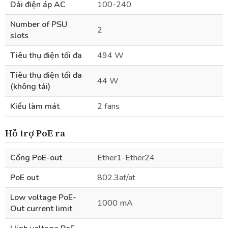
Dải điện áp AC
100-240
Number of PSU
2
slots
Tiêu thụ điện tối đa
494 W
Tiêu thụ điện tối đa
44 W
(không tải)
Kiểu làm mát
2 fans
Hỗ trợ PoE ra
Cổng PoE-out
Ether1-Ether24
PoE out
802.3af/at
Low voltage PoE-
1000 mA
Out current limit