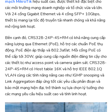
mạch MikroTik
hiệu suất cao, được thiết kế đặc biệt cho
các môi trường mạng doanh nghiệp và tổ chức vừa và lớn.
Với 24 cổng Gigabit Ethernet và 4 cổng SFP+ 10Gbps,
thiết bị mang lại tốc độ truyền tải nhanh chóng và khả năng
mở rộng linh hoạt.
Bên cạnh đó, CRS328-24P-4S+RM có khả năng cung cấp
năng lượng qua Ethernet (PoE), hỗ trợ các chuẩn PoE thụ
động, PoE điện áp thấp và 802.3af/at. Mỗi cổng PoE có
thể cấp tới 30W, giúp cung cấp nguồn điện đáng tin cậy cho
các thiết bị như access point và camera giám sát. CRS328-
24P-4S+RM có Host table 16K và hỗ trợ IEEE 802.1Q
VLAN cùng các tính năng nâng cao như IGMP snooping và
Link Aggregation đáp ứng tốt các yêu cầu phân đoạn và
bảo mật mạng hiện đại, trở thành sự lựa chọn lý tưởng cho
các mạng yêu cầu hiệu suất cao và tính linh hoạt.