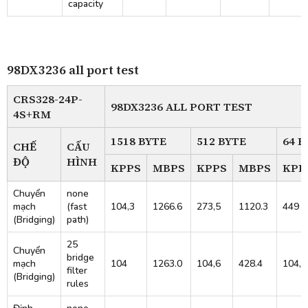
capacity
98DX3236 all port test
CRS328-24P-
98DX3236 ALL PORT TEST
4S+RM
1518 BYTE
512 BYTE
64 B
CHẾ
CẤU
ĐỘ
HÌNH
KPPS
MBPS
KPPS
MBPS
KPP
Chuyển
none
mạch
(fast
104,3
1266.6
273,5
1120.3
449
(Bridging)
path)
25
Chuyển
bridge
mạch
104
1263.0
104,6
428.4
104,5
filter
(Bridging)
rules