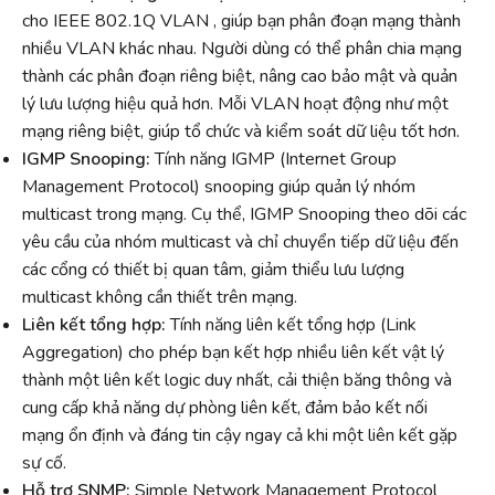
cho IEEE 802.1Q VLAN , giúp bạn phân đoạn mạng thành
nhiều VLAN khác nhau. Người dùng có thể phân chia mạng
thành các phân đoạn riêng biệt, nâng cao bảo mật và quản
lý lưu lượng hiệu quả hơn. Mỗi VLAN hoạt động như một
mạng riêng biệt, giúp tổ chức và kiểm soát dữ liệu tốt hơn.
IGMP Snooping:
Tính năng IGMP (Internet Group
Management Protocol) snooping giúp quản lý nhóm
multicast trong mạng. Cụ thể, IGMP Snooping theo dõi các
yêu cầu của nhóm multicast và chỉ chuyển tiếp dữ liệu đến
các cổng có thiết bị quan tâm, giảm thiểu lưu lượng
multicast không cần thiết trên mạng.
Liên kết tổng hợp:
Tính năng liên kết tổng hợp (Link
Aggregation) cho phép bạn kết hợp nhiều liên kết vật lý
thành một liên kết logic duy nhất, cải thiện băng thông và
cung cấp khả năng dự phòng liên kết, đảm bảo kết nối
mạng ổn định và đáng tin cậy ngay cả khi một liên kết gặp
sự cố.
Hỗ trợ SNMP:
Simple Network Management Protocol