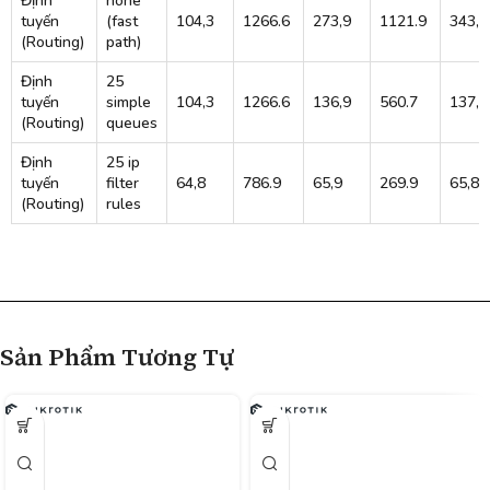
Định
none
tuyến
(fast
104,3
1266.6
273,9
1121.9
343,5
(Routing)
path)
Định
25
tuyến
simple
104,3
1266.6
136,9
560.7
137,4
(Routing)
queues
Định
25 ip
tuyến
filter
64,8
786.9
65,9
269.9
65,8
(Routing)
rules
Sản Phẩm Tương Tự