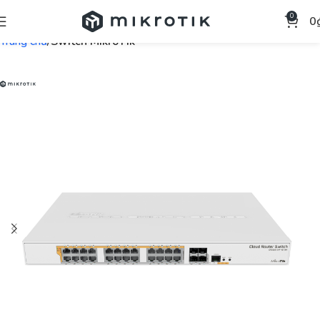
0
0
Trang chủ
Switch MikroTik