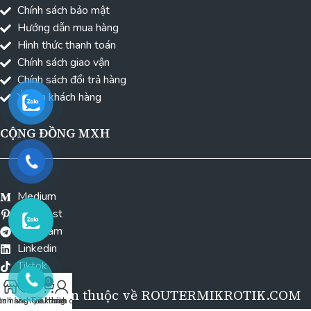
Chính sách bảo mật
Hướng dẫn mua hàng
Hình thức thanh toán
Chính sách giao vận
Chính sách đổi trả hàng
Ý kiến khách hàng
CỘNG ĐỒNG MXH
Medium
Pinterest
Telegram
Linkedin
Tiktok
0
Bản quyền thuộc về ROUTERMIKROTIK.COM
nh sách yêu thích
ửa hàng
Tài khoản của tôi
Giỏ hàng