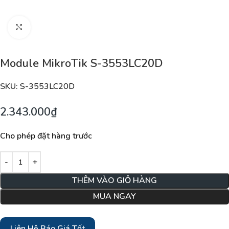
Nhấp để phóng to
Module MikroTik S-3553LC20D
SKU:
S-3553LC20D
2.343.000
₫
Cho phép đặt hàng trước
THÊM VÀO GIỎ HÀNG
MUA NGAY
Liên Hệ Báo Giá Tốt