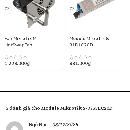
Fan MikroTik MT-
Module MikroTik S-
HotSwapFan
31DLC20D
1.228.000
₫
831.000
₫
3 đánh giá cho
Module MikroTik S-3553LC20D
Ngô Đức
–
08/12/2025