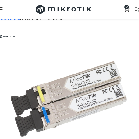
0
0
Trang chủ
Phụ kiện MikroTik