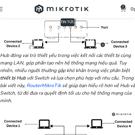
0
0
TIN TỨC
Hub là gì? Đặc điểm, chức năng, phân
biệt giữa Hub và Switch
0
Mikrotik
Vào ngày 19/02/2024
Hub đóng vai trò thiết yếu trong việc kết nối các thiết bị cùng
mạng LAN, góp phần tạo nên hệ thống mạng hiệu quả. Tuy
nhiên, nhiều người thường gặp khó khăn trong việc phân biệt
thiết bị Hub
với Switch và lựa chọn phù hợp với nhu cầu. Trong
bài viết này,
RouterMikroTik
sẽ giúp bạn hiểu rõ hơn về Hub và
Switch, từ đó đưa ra quyết định tối ưu cho hệ thống mạng của
mình.