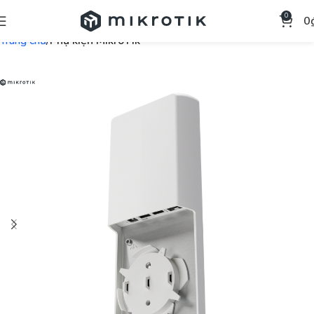
0
0
Trang chủ
Phụ kiện MikroTik