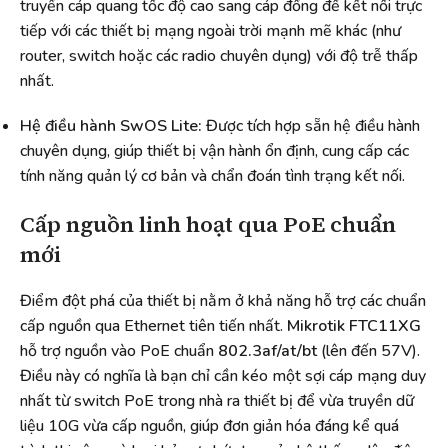
truyền cáp quang tốc độ cao sang cáp đồng để kết nối trực
tiếp với các thiết bị mạng ngoài trời mạnh mẽ khác (như
router, switch hoặc các radio chuyên dụng) với độ trễ thấp
nhất.
Hệ điều hành SwOS Lite:
Được tích hợp sẵn hệ điều hành
chuyên dụng, giúp thiết bị vận hành ổn định, cung cấp các
tính năng quản lý cơ bản và chẩn đoán tình trạng kết nối.
Cấp nguồn linh hoạt qua PoE chuẩn
mới
Điểm đột phá của thiết bị nằm ở khả năng hỗ trợ các chuẩn
cấp nguồn qua Ethernet tiên tiến nhất.
Mikrotik FTC11XG
hỗ trợ nguồn vào PoE chuẩn
802.3af/at/bt
(lên đến 57V).
Điều này có nghĩa là bạn chỉ cần kéo một sợi cáp mạng duy
nhất từ switch PoE trong nhà ra thiết bị để vừa truyền dữ
liệu 10G vừa cấp nguồn, giúp đơn giản hóa đáng kể quá