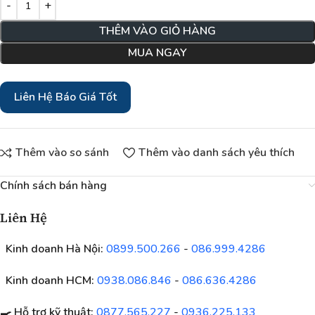
THÊM VÀO GIỎ HÀNG
MUA NGAY
Liên Hệ Báo Giá Tốt
Thêm vào so sánh
Thêm vào danh sách yêu thích
Chính sách bán hàng
Liên Hệ
Kinh doanh Hà Nội:
0899.500.266
-
086.999.4286
Kinh doanh HCM:
0938.086.846
-
086.636.4286
🍳 Hỗ trợ kỹ thuật:
0877.565.227
-
0936.225.133