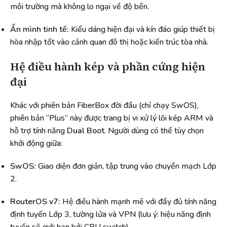
môi trường mà không lo ngại về độ bền.
Ẩn mình tinh tế:
Kiểu dáng hiện đại và kín đáo giúp thiết bị
hòa nhập tốt vào cảnh quan đô thị hoặc kiến trúc tòa nhà.
Hệ điều hành kép và phần cứng hiện
đại
Khác với phiên bản FiberBox đời đầu (chỉ chạy SwOS),
phiên bản “Plus” này được trang bị vi xử lý lõi kép ARM và
hỗ trợ tính năng
Dual Boot
. Người dùng có thể tùy chọn
khởi động giữa:
SwOS:
Giao diện đơn giản, tập trung vào chuyển mạch Lớp
2.
RouterOS v7:
Hệ điều hành mạnh mẽ với đầy đủ tính năng
định tuyến Lớp 3, tường lửa và VPN (lưu ý: hiệu năng định
tuyến sẽ giới hạn bởi CPU switch).