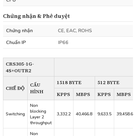
CPU
Chứng nhận & Phê duyệt
Chứng nhận
CE, EAC, ROHS
Chuẩn IP
IP66
CRS305-1G-
4S+OUTR2
1518 BYTE
512 BYTE
CẤU
CHẾ ĐỘ
HÌNH
KPPS
MBPS
KPPS
MBPS
Non
blocking
Switching
3,332.2
40,466.8
9,633.5
39,458.6
Layer 2
throughput
Non