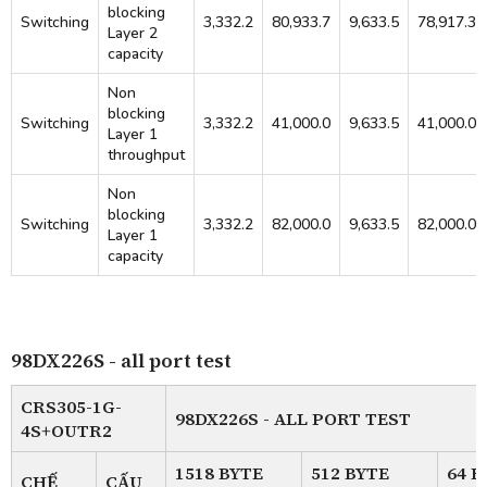
blocking
Switching
3,332.2
80,933.7
9,633.5
78,917.3
Layer 2
capacity
Non
blocking
Switching
3,332.2
41,000.0
9,633.5
41,000.0
Layer 1
throughput
Non
blocking
Switching
3,332.2
82,000.0
9,633.5
82,000.0
Layer 1
capacity
98DX226S - all port test
CRS305-1G-
98DX226S - ALL PORT TEST
4S+OUTR2
1518 BYTE
512 BYTE
64 B
CHẾ
CẤU