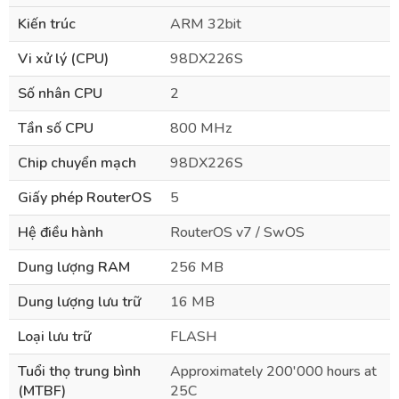
Kiến trúc
ARM 32bit
Vi xử lý (CPU)
98DX226S
Số nhân CPU
2
Tần số CPU
800 MHz
Chip chuyển mạch
98DX226S
Giấy phép RouterOS
5
Hệ điều hành
RouterOS v7 / SwOS
Dung lượng RAM
256 MB
Dung lượng lưu trữ
16 MB
Loại lưu trữ
FLASH
Tuổi thọ trung bình
Approximately 200'000 hours at
(MTBF)
25C