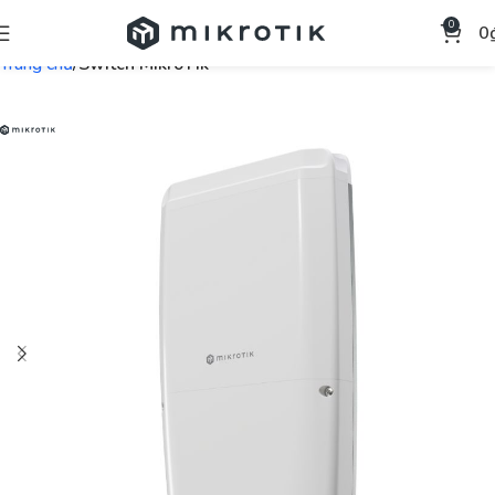
0
0
Trang chủ
Switch MikroTik