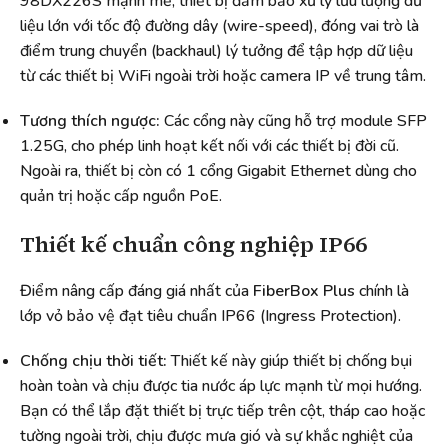
98DX226S mạnh mẽ, thiết bị đảm bảo xử lý lưu lượng dữ
liệu lớn với tốc độ đường dây (wire-speed), đóng vai trò là
điểm trung chuyển (backhaul) lý tưởng để tập hợp dữ liệu
từ các thiết bị WiFi ngoài trời hoặc camera IP về trung tâm.
Tương thích ngược:
Các cổng này cũng hỗ trợ module SFP
1.25G, cho phép linh hoạt kết nối với các thiết bị đời cũ.
Ngoài ra, thiết bị còn có 1 cổng Gigabit Ethernet dùng cho
quản trị hoặc cấp nguồn PoE.
Thiết kế chuẩn công nghiệp IP66
Điểm nâng cấp đáng giá nhất của
FiberBox Plus
chính là
lớp vỏ bảo vệ đạt tiêu chuẩn IP66 (Ingress Protection).
Chống chịu thời tiết:
Thiết kế này giúp thiết bị chống bụi
hoàn toàn và chịu được tia nước áp lực mạnh từ mọi hướng.
Bạn có thể lắp đặt thiết bị trực tiếp trên cột, tháp cao hoặc
tường ngoài trời, chịu được mưa gió và sự khắc nghiệt của