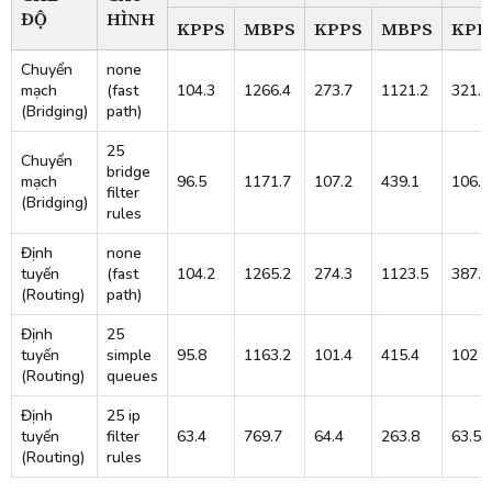
ĐỘ
HÌNH
KPPS
MBPS
KPPS
MBPS
KPP
Chuyển
none
mạch
(fast
104.3
1266.4
273.7
1121.2
321.2
(Bridging)
path)
25
Chuyển
bridge
mạch
96.5
1171.7
107.2
439.1
106.6
filter
(Bridging)
rules
Định
none
tuyến
(fast
104.2
1265.2
274.3
1123.5
387.6
(Routing)
path)
Định
25
tuyến
simple
95.8
1163.2
101.4
415.4
102
(Routing)
queues
Định
25 ip
tuyến
filter
63.4
769.7
64.4
263.8
63.5
(Routing)
rules